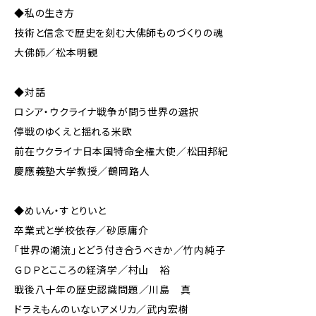
◆私の生き方
技術と信念で歴史を刻む大佛師ものづくりの魂
大佛師／松本明観
◆対話
ロシア・ウクライナ戦争が問う世界の選択
停戦のゆくえと揺れる米欧
前在ウクライナ日本国特命全権大使／松田邦紀
慶應義塾大学教授／鶴岡路人
◆めいん・すとりいと
卒業式と学校依存／砂原庸介
「世界の潮流」とどう付き合うべきか／竹内純子
ＧＤＰとこころの経済学／村山 裕
戦後八十年の歴史認識問題／川島 真
ドラえもんのいないアメリカ／武内宏樹