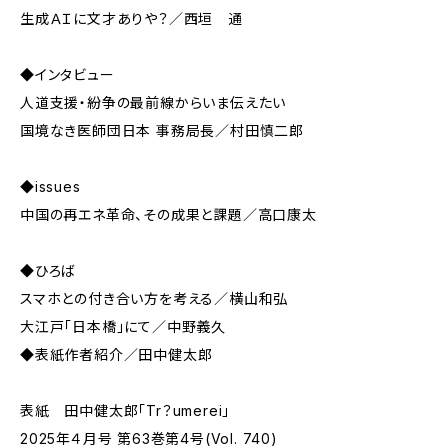
生成ＡＩに文才ありや？／西垣 通
◆インタビュー
人道支援・紛争の最前線からいま伝えたい
国境なき医師団日本 事務局長／村田慎二郎
◆issues
中国の再エネ革命、その成果と課題／高口康太
◆ひろば
スマホとの付き合い方を考える／横山和弘
大江戸「日本橋」にて／中野義久
◆表紙作者紹介／田中健太郎
表紙 田中健太郎「Tr？umerei」
2025年４月号 第63巻第4号(Vol. 740)