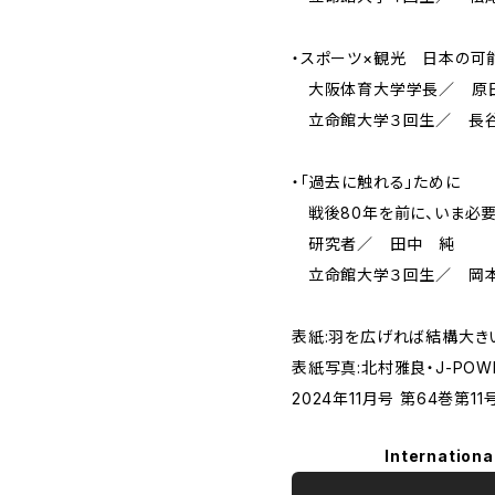
・スポーツ×観光 日本の可
大阪体育大学学長／ 原
立命館大学３回生／ 長
・「過去に触れる」ために
戦後80年を前に、いま必要
研究者／ 田中 純
立命館大学３回生／ 岡
表紙:羽を広げれば結構大き
表紙写真:北村雅良・J-POW
2024年11月号 第64巻第11号(
Internationa