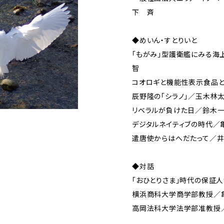
下 斉
◆めいん・すとりいと
「もがみ」型護衛艦にみる海
智
コオロギと機能性表示食品
辰野隆の「シラノ」／玉木林
リベラルが負けた日／鈴木
デジタルネイティブの時代／
遣唐使からはへだたって／
◆対話
「おひとりさま」時代の保証
横浜商科大学商学部教授／
高岡法科大学法学部准教授