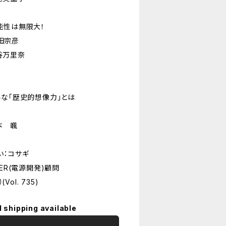
能性は無限大！
田宗彦
谷万里奈
な「歴史的想像力」とは
本 颯
い：コサギ
ER(電源開発)顧問
Vol. 735)
l shipping available