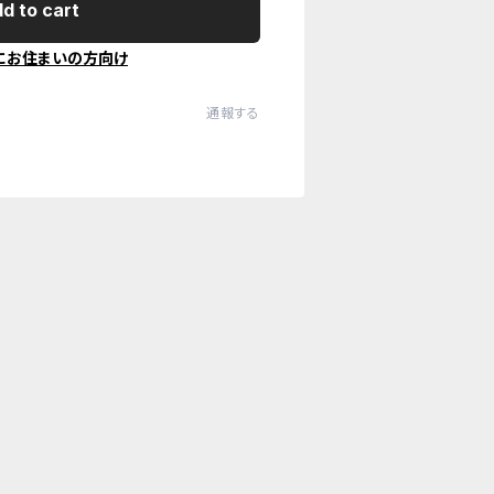
d to cart
にお住まいの方向け
通報する