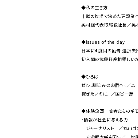
◆私の生き方
十勝の牧場で決めた建設業
奥村組代表取締役社長／奥
◆issues of the day
日本に４度目の勧告 選択夫
初入閣の武藤経産相難しい
◆ひろば
ぜひ、馴染みのお宿へ。／森
稼ぎたいのに…／国谷一彦
◆体験企画 若者たちのギ
・情報が社会に与える力
ジャーナリスト ／丸山ゴ
立命館大学４回生／ 松