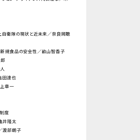
上自衛隊の現状と近未来／奈良岡聰
と新規食品の安全性／畝山智香子
太郎
一人
亀田達也
井上章一
人制度
亀井隆太
／渡部朗子