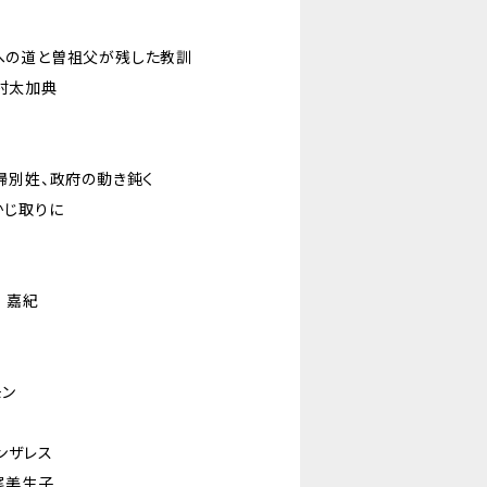
への道と曽祖父が残した教訓
村太加典
婦別姓、政府の動き鈍く
かじ取りに
 嘉紀
モン
ンザレス
尾美生子