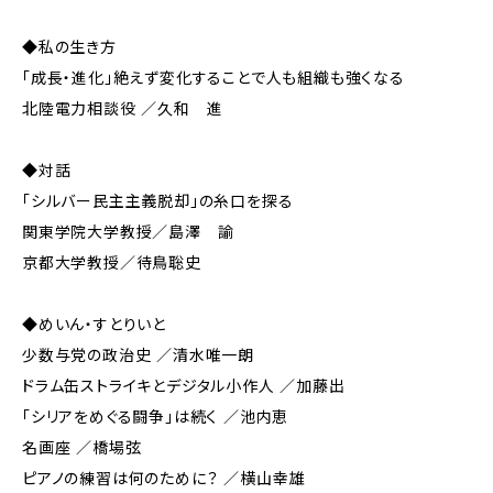
◆私の生き方
「成長・進化」絶えず変化することで人も組織も強くなる
北陸電力相談役 ／久和 進
◆対話
「シルバー民主主義脱却」の糸口を探る
関東学院大学教授／島澤 諭
京都大学教授／待鳥聡史
◆めいん・すとりいと
少数与党の政治史 ／清水唯一朗
ドラム缶ストライキとデジタル小作人 ／加藤出
「シリアをめぐる闘争」は続く ／池内恵
名画座 ／橋場弦
ピアノの練習は何のために？ ／横山幸雄