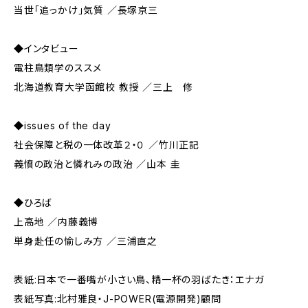
当世「追っかけ」気質 ／長塚京三
◆インタビュー
電柱鳥類学のススメ
北海道教育大学函館校 教授 ／三上 修
◆issues of the day
社会保障と税の一体改革２・０ ／竹川正記
義憤の政治と憐れみの政治 ／山本 圭
◆ひろば
上高地 ／内藤義博
単身赴任の愉しみ方 ／三浦直之
表紙:日本で一番嘴が小さい鳥、精一杯の羽ばたき：エナガ
表紙写真:北村雅良・J-POWER(電源開発)顧問